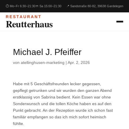
⏱ Mo–Fr 6:30–21:30
🍴 Sa 15:00–21:30
📍 Sandstraße 80-82, 39638 Gardelegen
RESTAURANT
Reutterhaus
Michael J. Pfeiffer
von
atellinghusen-marketing
|
Apr. 2, 2026
Habe mit 5 Geschäftsfreunden lecker gegessen,
gepflegt getrunken und wir wurden den ganzen Abend
erstklassig von Sabrina bedient. Kein Essen war ohne
Sonderwunsch und die tollen Köche haben es auf den
Punkt gebracht. An der Rezeption wurde ich schon fast
familiär empfangen so das ich mich sofort heimisch
fühlte.